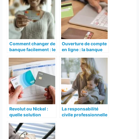
Comment changer de
Ouverture de compte
banque facilement : le
en ligne : la banque
guide étape par étape
en ligne qui simplifie
les choses !
Revolut ou Nickel :
La responsabilité
quelle solution
civile professionnelle
choisir pour un
: qu’est-ce que c’est ?
budget serré ?