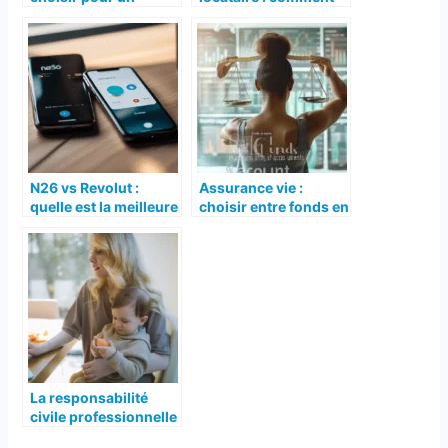
étudiant qui voyage
payer moins de 10
souvent à l’étranger ?
euros par mois ?
N26 vs Revolut :
Assurance vie :
quelle est la meilleure
choisir entre fonds en
banque ?
euros et unités de
compte
La responsabilité
civile professionnelle
: qu’est-ce que c’est ?