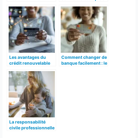
rénovation
France ?
Les avantages du
Comment changer de
crédit renouvelable
banque facilement : le
guide étape par étape
La responsabilité
civile professionnelle
: qu’est-ce que c’est ?