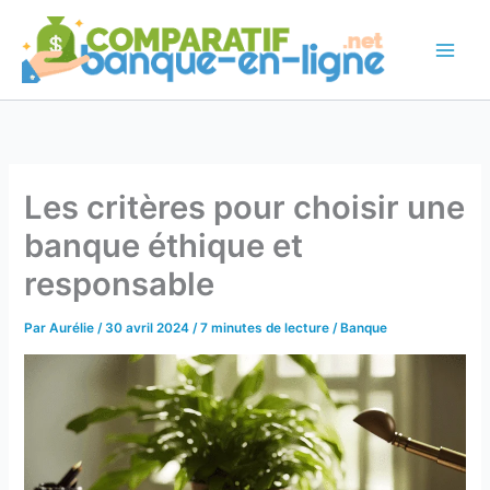
Aller
au
contenu
Les critères pour choisir une
banque éthique et
responsable
Par
Aurélie
/
30 avril 2024
/
7 minutes de lecture
/
Banque