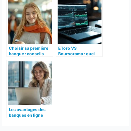
Choisir sa première
EToro VS
banque : conseils
Boursorama : quel
pour les étudiants
courtier en ligne
choisir pour investir
en bourse ?
Les avantages des
banques en ligne
pour les PME