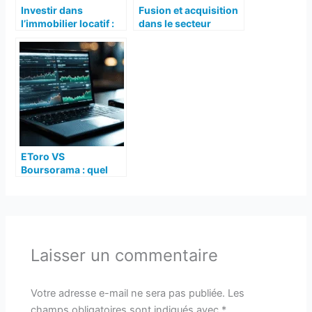
Investir dans
Fusion et acquisition
l’immobilier locatif :
dans le secteur
guide pour
bancaire : impacts
commencer
sur les
consommateurs
EToro VS
Boursorama : quel
courtier en ligne
choisir pour investir
en bourse ?
Laisser un commentaire
Votre adresse e-mail ne sera pas publiée.
Les
champs obligatoires sont indiqués avec
*