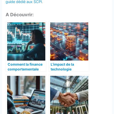
guide dédié aux SCPI
.
A Découvrir:
Comment la finance
L’impact de la
comportementale
technologie
affecte vos décisions
blockchain sur la
d’investissement ?
finance